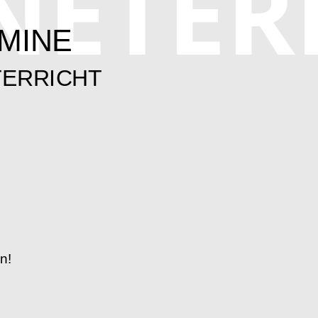
NETER
MINE
TERRICHT
n!