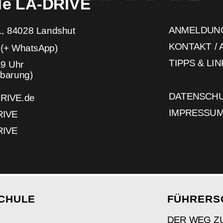
le LA-DRIVE
ANMELDUN
1, 84028 Landshut 
KONTAKT /
 (+ WhatsApp)
TIPPS & LI
19 Uhr
nbarung)
DATENSCH
DRIVE.de
IMPRESSU
RIVE
RIVE
CHULE
FÜHRERS
DER WEG Z