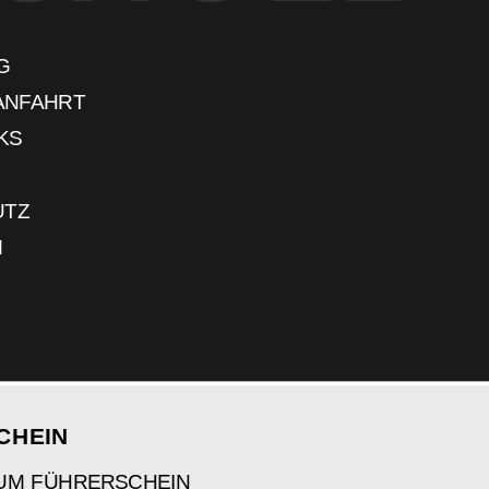
G
 ANFAHRT
NKS
UTZ
M
CHEIN
UM FÜHRERSCHEIN