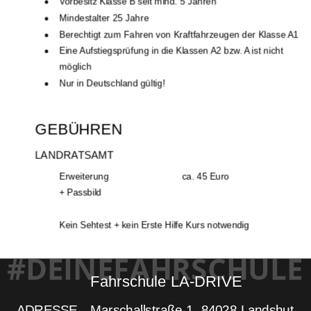
•
Vorbesitz Klasse B seit mind. 5 Jahren
•
Mindestalter 25 Jahre
•
Berechtigt zum Fahren von Kraftfahrzeugen der Klasse A1
•
Eine Aufstiegsprüfung in die Klassen A2 bzw. A ist nicht 
möglich
•
Nur in Deutschland gültig!
GEBÜHREN
LANDRATSAMT
Erweiterung
ca. 45 Euro
+ Passbild
Kein Sehtest + kein Erste Hilfe Kurs notwendig
#DEINEFAHRSCHULE
Fahrschule LA-DRIVE
ADRESSE
Marschallstraße 1, 84028 Landshut 